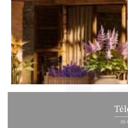
Té
06 