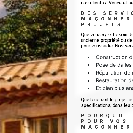
nos clients à Vence et se
DES SERVI
MAÇONNER
PROJETS
Que vous ayez besoin de 
ancienne propriété ou de
pour vous aider. Nos se
Construction d
Pose de dalles
Réparation de
Restauration d
Et bien plus e
Quel que soit le projet, n
spécifications, dans les 
POURQUOI 
POUR VOS 
MAÇONNER