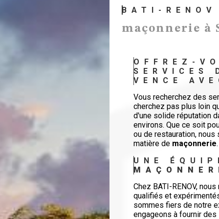
BATI-RENOV
maçonnerie à 
OFFREZ-VO
SERVICES 
VENCE AVE
Vous recherchez des se
cherchez pas plus loin q
d'une solide réputation 
environs. Que ce soit pou
ou de restauration, nous
matière de
maçonnerie
.
UNE ÉQUIP
MAÇONNER
Chez BATI-RENOV, nous m
qualifiés et expérimenté
sommes fiers de notre ex
engageons à fournir des