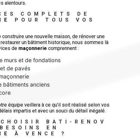
s alentours.
CES COMPLETS DE 
IE
 POUR TOUS VOS 
construire une nouvelle maison, de rénover une
 restaurer un bâtiment historique, nous sommes là
rvices de
maçonnerie
comprennent :
e murs et de fondations
 et de pavés
 maçonnerie
e bâtiments anciens
ncore
otre équipe veillera à ce qu'il soit réalisé selon vos
délais impartis et avec un souci du détail inégalé.
CHOISIR BATI-RENOV 
BESOINS EN 
IE
 À VENCE ?