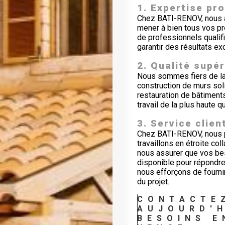
1. Expertise pr
Chez BATI-RENOV, nous av
mener à bien tous vos p
de professionnels qualifié
garantir des résultats ex
2. Qualité supé
Nous sommes fiers de la q
construction de murs sol
restauration de bâtiment
travail de la plus haute q
3. Service clien
Chez BATI-RENOV, nous pl
travaillons en étroite co
nous assurer que vos bes
disponible pour répondre
nous efforçons de fourni
du projet.
CONTACTE
AUJOURD'H
BESOINS E